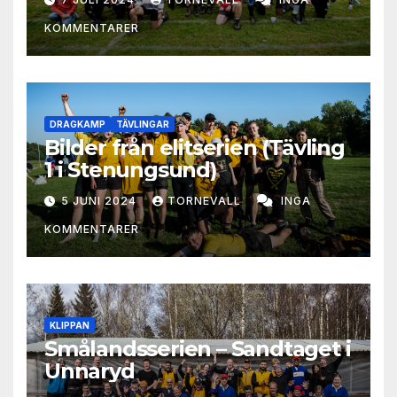
KOMMENTARER
DRAGKAMP
TÄVLINGAR
Bilder från elitserien (Tävling
1 i Stenungsund)
5 JUNI 2024
TORNEVALL
INGA
KOMMENTARER
KLIPPAN
Smålandsserien – Sandtaget i
Unnaryd