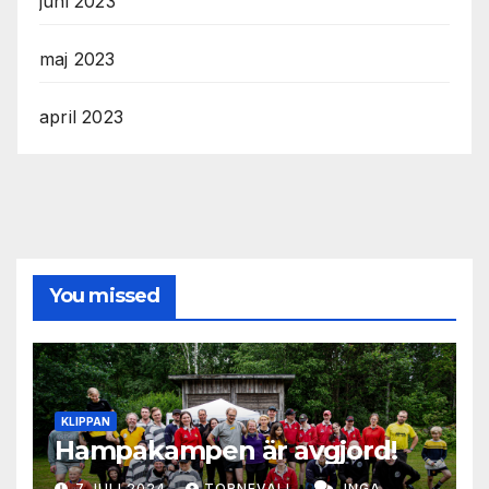
juni 2023
maj 2023
april 2023
You missed
KLIPPAN
Hampakampen är avgjord!
7 JULI 2024
TORNEVALL
INGA