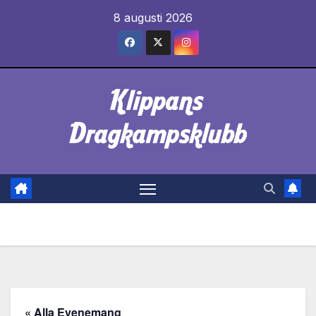
Hoppa
8 augusti 2026
till
innehåll
« Alla Evenemang