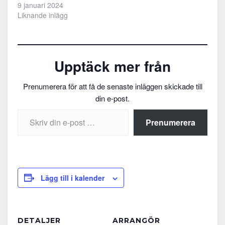
dragkamp.
9 januari 2024
Liknande inlägg
Upptäck mer från
Prenumerera för att få de senaste inläggen skickade till
din e-post.
Skriv din e-post …
Prenumerera
Lägg till i kalender
DETALJER
ARRANGÖR