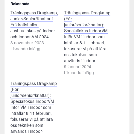
Relaterade
Träningspass Dragkamp,
Träningspass Dragkamp
Junior/Senior/Knattar i
(För
Friidrottshallen
junior/senior/knattar):
Just nu fokus på Indoor
Specialfokus IndoorVM
och Indoor-VM 2024.
Inför VM i indoor som
3 november 2023
inträffar 8-11 februari,
Liknande inlägg
fokuserar vi på att lära
oss tekniken som
används i indoor-
dragkamp.
9 januari 2024
Liknande inlägg
Träningspass Dragkamp
(För
junior/senior/knattar):
Specialfokus IndoorVM
Inför VM i indoor som
inträffar 8-11 februari,
fokuserar vi på att lära
oss tekniken som
används i indoor-