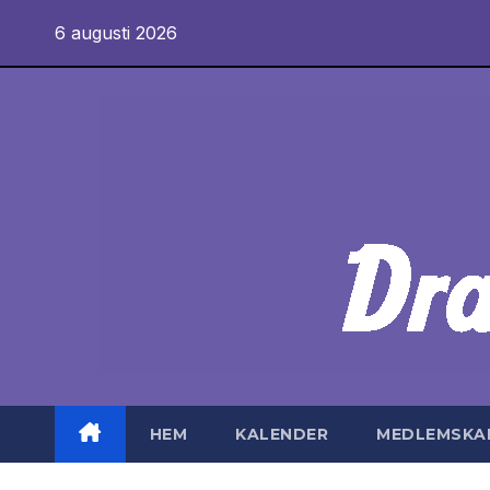
Hoppa
6 augusti 2026
till
innehåll
HEM
KALENDER
MEDLEMSKA