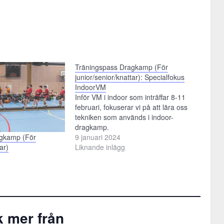
Träningspass Dragkamp (För
junior/senior/knattar): Specialfokus
IndoorVM
Inför VM i indoor som inträffar 8-11
februari, fokuserar vi på att lära oss
tekniken som används i indoor-
dragkamp.
agkamp (För
9 januari 2024
ar)
Liknande inlägg
 mer från