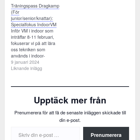
Träningspass Dragkamp
(För
junior/senior/knattar):
Specialfokus IndoorVM
Inför VM i indoor som
inträffar 8-11 februari,
fokuserar vi på att lära
oss tekniken som
används i indoor-
dragkamp.
9 januari 2024
Liknande inlägg
Upptäck mer från
Prenumerera för att få de senaste inläggen skickade till
din e-post.
Skriv din e-post …
Prenumerera