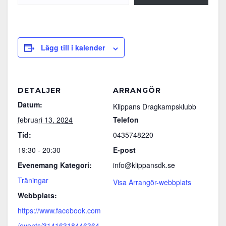
Lägg till i kalender
DETALJER
ARRANGÖR
Datum:
Klippans Dragkampsklubb
februari 13, 2024
Telefon
Tid:
0435748220
19:30 - 20:30
E-post
Evenemang Kategori:
info@klippansdk.se
Träningar
Visa Arrangör-webbplats
Webbplats:
https://www.facebook.com
/events/31416318446364