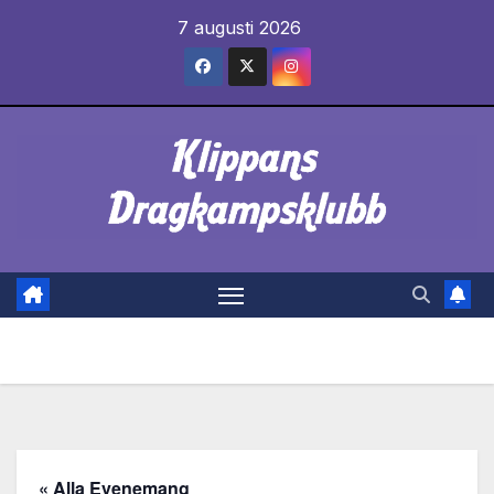
Hoppa
7 augusti 2026
till
innehåll
« Alla Evenemang