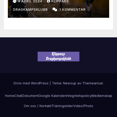
4 APRIL 2024
KLIPPANS
DRAGKAMPSKLUBB
1 KOMMENTAR
Drivs med WordPress
|
Tema: Newsup av
Themeansar
.
Home
Citat
Dokument
Google Kalender
Integritetspolicy
Medlemskap
Om oss / Kontakt
Träningstider
Video/Photo