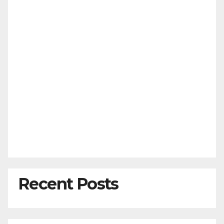
t
i
o
n
Recent Posts