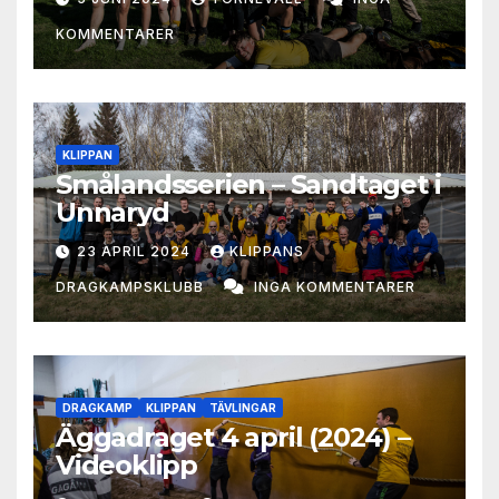
KOMMENTARER
KLIPPAN
Smålandsserien – Sandtaget i
Unnaryd
23 APRIL 2024
KLIPPANS
DRAGKAMPSKLUBB
INGA KOMMENTARER
DRAGKAMP
KLIPPAN
TÄVLINGAR
Äggadraget 4 april (2024) –
Videoklipp