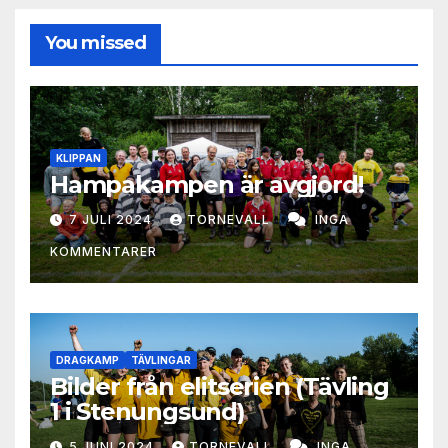
You missed
KLIPPAN
Hampakampen är avgjord!
7 JULI 2024
TORNEVALL
INGA
KOMMENTARER
DRAGKAMP
TÄVLINGAR
Bilder från elitserien (Tävling
1 i Stenungsund)
5 JUNI 2024
TORNEVALL
INGA